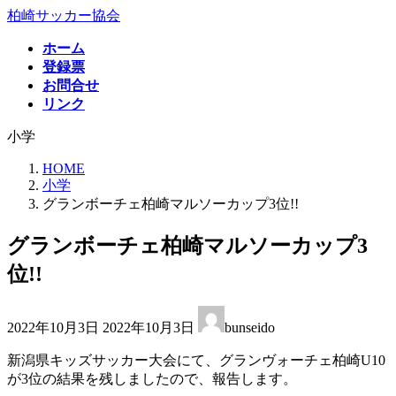
コ
ナ
柏崎サッカー協会
ン
ビ
ホーム
テ
ゲ
登録票
ン
ー
お問合せ
ツ
シ
リンク
へ
ョ
ス
ン
小学
キ
に
ッ
移
HOME
プ
動
小学
グランボーチェ柏崎マルソーカップ3位!!
グランボーチェ柏崎マルソーカップ3
位!!
最
2022年10月3日
2022年10月3日
bunseido
終
更
新潟県キッズサッカー大会にて、グランヴォーチェ柏崎U10
新
が3位の結果を残しましたので、報告します。
日