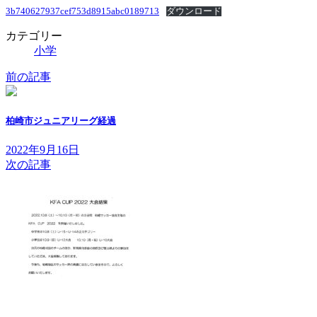
時
3b740627937cef753d8915abc0189713
ダウンロード
:
カテゴリー
小学
前の記事
柏崎市ジュニアリーグ経過
2022年9月16日
次の記事