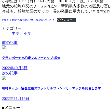
小学生は 10.9（日） U-12大会 10.10 （月・祝）U-10大会
地元の柏崎刈羽のチームのほか、新潟県内多数の地区及び富
今後も、柏崎地区のサッカー界の発展に尽力していきますの
e6aa111f5455c4553293293aa8e80c3b
ダウンロード
カテゴリー
中学
、
小学
前の記事
グランボーチェ柏崎マルソーカップ3位!!
2022年10月3日
次の記事
柏崎サッカー協会主催のフットサルフレンドリーマッチを開催します
2022年11月16日
■メニュー