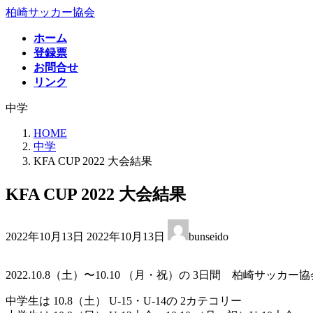
コ
ナ
柏崎サッカー協会
ン
ビ
ホーム
テ
ゲ
登録票
ン
ー
お問合せ
ツ
シ
リンク
へ
ョ
ス
ン
中学
キ
に
ッ
移
HOME
プ
動
中学
KFA CUP 2022 大会結果
KFA CUP 2022 大会結果
最
2022年10月13日
2022年10月13日
bunseido
終
更
新
2022.10.8（土）〜10.10 （月・祝）の 3日間 柏崎サッカー
日
時
中学生は 10.8（土） U-15・U-14の 2カテコリー
: