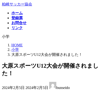
コ
ナ
柏崎サッカー協会
ン
ビ
ホーム
テ
ゲ
登録票
ン
ー
お問合せ
ツ
シ
リンク
へ
ョ
ス
ン
小学
キ
に
ッ
移
HOME
プ
動
小学
大原スポーツU12大会が開催されました！
大原スポーツU12大会が開催されまし
た！
最
2024年2月5日
2024年2月5日
bunseido
終
更
新
日