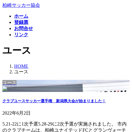
コ
ナ
柏崎サッカー協会
ン
ビ
ホーム
テ
ゲ
登録票
ン
ー
お問合せ
ツ
シ
リンク
へ
ョ
ス
ン
ユース
キ
に
ッ
移
プ
動
HOME
ユース
ユース
クラブユースサッカー選手権 新潟県大会が始まりました！
2022年6月2日
5.21-22に1次予選5.28-29に2次予選が実施されました。 市内
のクラブチームは、柏崎ユナイテッドFCとグランヴォーチ